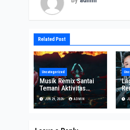
By
admin
Related Post
Uncategorized
Unc
Musik Remix Santai
La
Temani Aktivitas
Re
Sepanjang Hari
Pa
JUN 29, 2026
ADMIN
JU