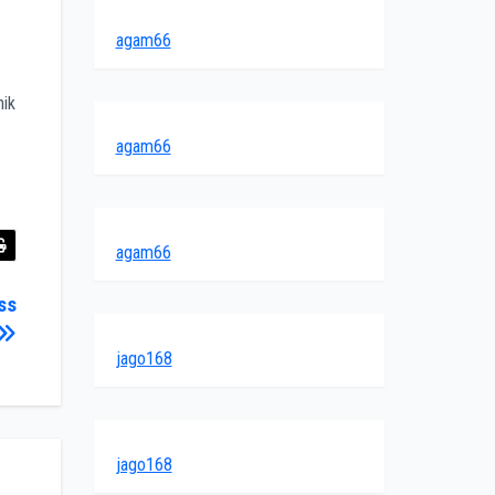
agam66
nik
agam66
agam66
ss
jago168
jago168