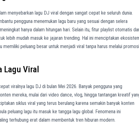
lam menyebarkan lagu DJ viral dengan sangat cepat ke seluruh dunia.
mbantu pengguna menemukan lagu baru yang sesuai dengan selera
ningkat hanya dalam hitungan hari. Selain itu, fitur playlist otomatis da
tuk lebih mudah masuk ke jajaran trending. Hal ini menciptakan ekosiste
ru memiliki peluang besar untuk menjadi viral tanpa harus melalui promos
 Lagu Viral
epat viralnya lagu DJ di bulan Mei 2026. Banyak pengguna yang
ten mereka, mulai dari video dance, vlog, hingga tantangan kreatif yan
iptakan siklus viral yang terus berulang karena semakin banyak konten
ula peluang lagu itu masuk ke tangga lagu global. Fenomena ini
aling terhubung erat dalam membentuk tren hiburan modern.