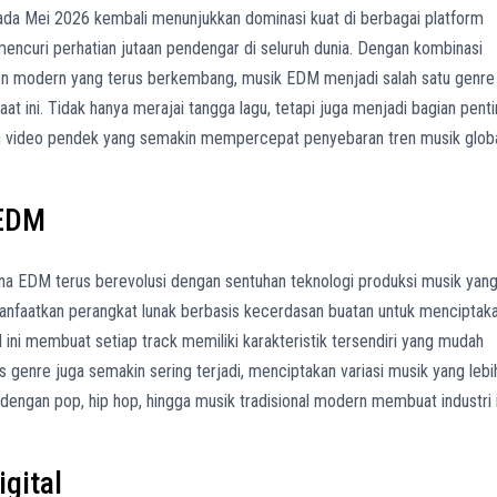
pada Mei 2026 kembali menunjukkan dominasi kuat di berbagai platform
 mencuri perhatian jutaan pendengar di seluruh dunia. Dengan kombinasi
men modern yang terus berkembang, musik EDM menjadi salah satu genre
saat ini. Tidak hanya merajai tangga lagu, tetapi juga menjadi bagian pent
n video pendek yang semakin mempercepat penyebaran tren musik globa
 EDM
a EDM terus berevolusi dengan sentuhan teknologi produksi musik yan
anfaatkan perangkat lunak berbasis kecerdasan buatan untuk menciptak
 ini membuat setiap track memiliki karakteristik tersendiri yang mudah
tas genre juga semakin sering terjadi, menciptakan variasi musik yang lebi
engan pop, hip hop, hingga musik tradisional modern membuat industri i
gital