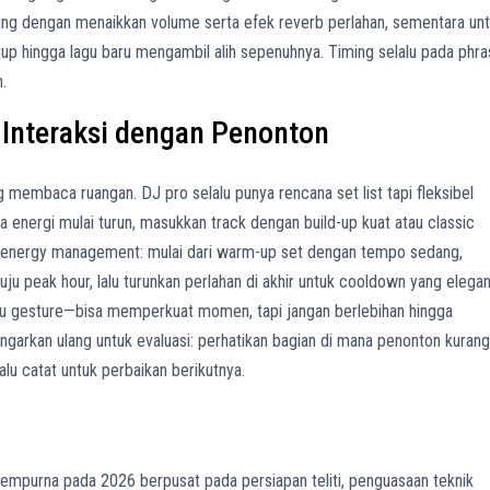
cking dengan menaikkan volume serta efek reverb perlahan, sementara un
up hingga lagu baru mengambil alih sepenuhnya. Timing selalu pada phr
n.
 Interaksi dengan Penonton
g membaca ruangan. DJ pro selalu punya rencana set list tapi fleksibel
energi mulai turun, masukkan track dengan build-up kuat atau classic
k energy management: mulai dari warm-up set dengan tempo sedang,
u peak hour, lalu turunkan perlahan di akhir untuk cooldown yang elegan
atau gesture—bisa memperkuat momen, tapi jangan berlebihan hingga
arkan ulang untuk evaluasi: perhatikan bagian di mana penonton kurang
lalu catat untuk perbaikan berikutnya.
 sempurna pada 2026 berpusat pada persiapan teliti, penguasaan teknik