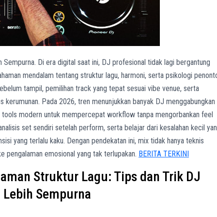
Sempurna. Di era digital saat ini, DJ profesional tidak lagi bergantung
haman mendalam tentang struktur lagu, harmoni, serta psikologi penont
belum tampil, pemilihan track yang tepat sesuai vibe venue, serta
pons kerumunan. Pada 2026, tren menunjukkan banyak DJ menggabungkan
an tools modern untuk mempercepat workflow tanpa mengorbankan feel
nalisis set sendiri setelah perform, serta belajar dari kesalahan kecil ya
sisi yang terlalu kaku. Dengan pendekatan ini, mix tidak hanya teknis
 pengalaman emosional yang tak terlupakan.
BERITA TERKINI
man Struktur Lagu: Tips dan Trik DJ
u Lebih Sempurna