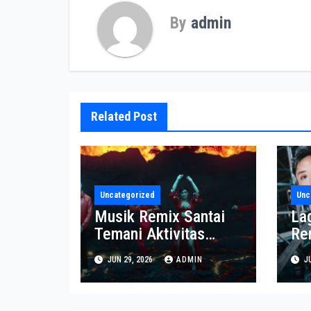
By
admin
Related Post
Uncategorized
Unc
Musik Remix Santai
La
Temani Aktivitas
Re
Sepanjang Hari
Pa
JUN 29, 2026
ADMIN
JU