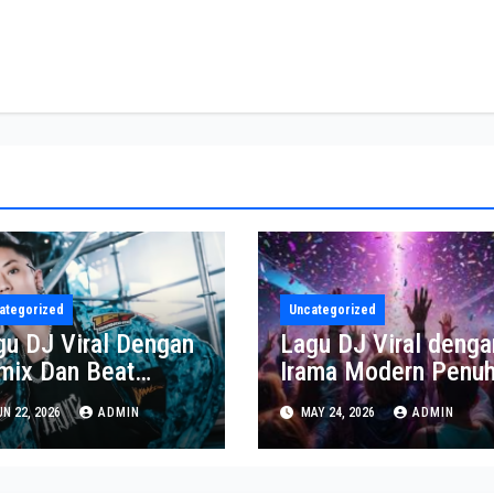
ategorized
Uncategorized
gu DJ Viral Dengan
Lagu DJ Viral denga
mix Dan Beat
Irama Modern Penu
ling Populer
Energi
N 22, 2026
ADMIN
MAY 24, 2026
ADMIN