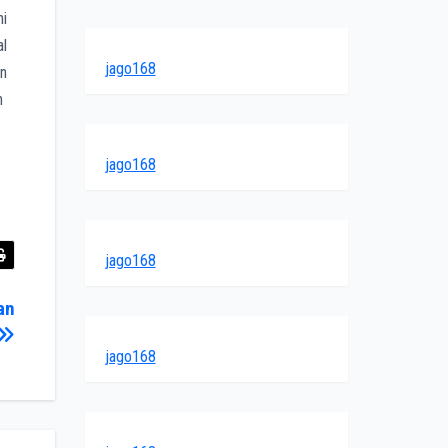
ni
al
jago168
an
n
jago168
jago168
an
jago168