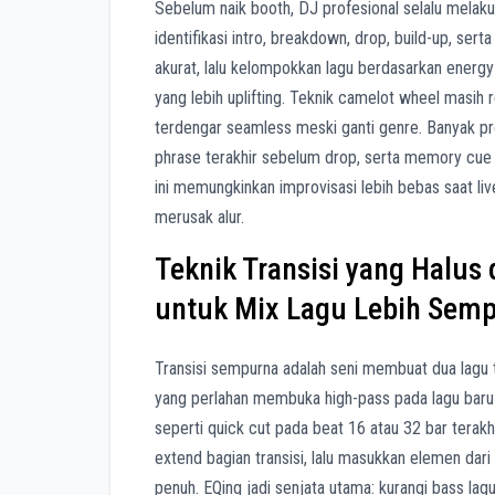
Sebelum naik booth, DJ profesional selalu melakuk
identifikasi intro, breakdown, drop, build-up, ser
akurat, lalu kelompokkan lagu berdasarkan energy
yang lebih uplifting. Teknik camelot wheel masih 
terdengar seamless meski ganti genre. Banyak pr
phrase terakhir sebelum drop, serta memory cue p
ini memungkinkan improvisasi lebih bebas saat liv
merusak alur.
Teknik Transisi yang Halus 
untuk Mix Lagu Lebih Sem
Transisi sempurna adalah seni membuat dua lagu te
yang perlahan membuka high-pass pada lagu baru 
seperti quick cut pada beat 16 atau 32 bar terak
extend bagian transisi, lalu masukkan elemen dari
penuh. EQing jadi senjata utama: kurangi bass la