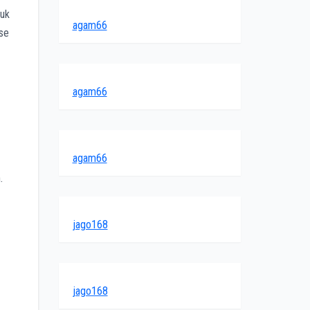
tuk
agam66
ase
agam66
agam66
.
jago168
jago168