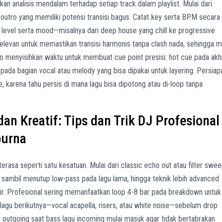
an analisis mendalam terhadap setiap track dalam playlist. Mulai dari
ta outro yang memiliki potensi transisi bagus. Catat key serta BPM secara
 level serta mood—misalnya dari deep house yang chill ke progressive
relevan untuk memastikan transisi harmonis tanpa clash nada, sehingga m
o menyisihkan waktu untuk membuat cue point presisi: hot cue pada akh
ada bagian vocal atau melody yang bisa dipakai untuk layering. Persiap
e, karena tahu persis di mana lagu bisa dipotong atau di-loop tanpa
dan Kreatif: Tips dan Trik DJ Profesional
purna
rasa seperti satu kesatuan. Mulai dari classic echo out atau filter swe
sambil menutup low-pass pada lagu lama, hingga teknik lebih advanced
hir. Profesional sering memanfaatkan loop 4-8 bar pada breakdown untuk
 lagu berikutnya—vocal acapella, risers, atau white noise—sebelum drop
gu outgoing saat bass lagu incoming mulai masuk agar tidak bertabrakan