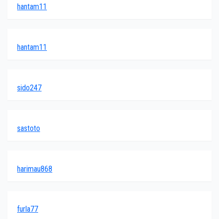
hantam11
hantam11
sido247
sastoto
harimau868
furla77