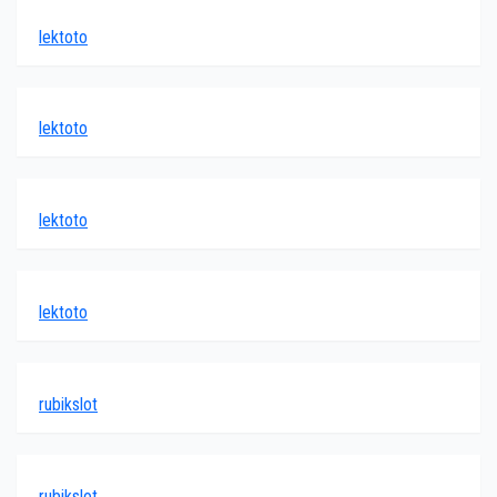
lektoto
lektoto
lektoto
lektoto
rubikslot
rubikslot