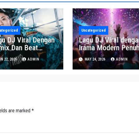
ategorized
Uncategorized
gu DJ Viral Dengan
Lagu DJ Viral denga
mix Dan Beat
Irama Modern Penu
ling Populer
Energi
N 22, 2026
ADMIN
MAY 24, 2026
ADMIN
ields are marked
*