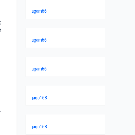
agam66
g
M
agam66
agam66
jago168
.
jago168