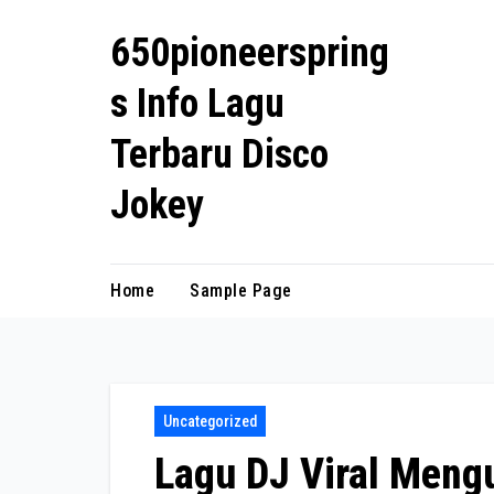
Skip
650pioneerspring
to
content
s Info Lagu
Terbaru Disco
Jokey
Home
Sample Page
Uncategorized
Lagu DJ Viral Mengu