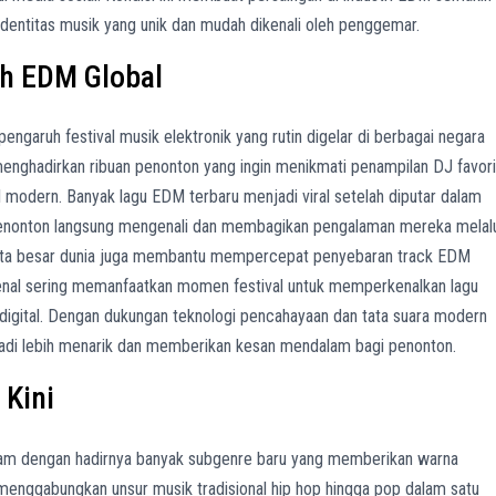
dentitas musik yang unik dan mudah dikenali oleh penggemar.
uh EDM Global
engaruh festival musik elektronik yang rutin digelar di berbagai negara
 menghadirkan ribuan penonton yang ingin menikmati penampilan DJ favori
 modern. Banyak lagu EDM terbaru menjadi viral setelah diputar dalam
penonton langsung mengenali dan membagikan pengalaman mereka melal
i kota besar dunia juga membantu mempercepat penyebaran track EDM
kenal sering memanfaatkan momen festival untuk memperkenalkan lagu
 digital. Dengan dukungan teknologi pencahayaan dan tata suara modern
jadi lebih menarik dan memberikan kesan mendalam bagi penonton.
 Kini
gam dengan hadirnya banyak subgenre baru yang memberikan warna
 menggabungkan unsur musik tradisional hip hop hingga pop dalam satu