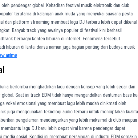
leh pendengar global. Kehadiran festival musik elektronik dan club
opuler terutama di kalangan anak muda yang menyukai suasana pesta
ial dan platform streaming membuat lagu DJ terbaru lebih cepat dikenal
gkat. Banyak track yang awalnya populer di festival kini berhasil
dtrack berbagai konten hiburan di internet. Fenomena tersebut
 hiburan di lantai dansa namun juga bagian penting dari budaya musik
iew anime
al
ia berlomba menghadirkan lagu dengan konsep yang lebih segar dan
 global. Saat ini track EDM tidak hanya mengandalkan dentuman bass ku
ga vokal emosional yang membuat lagu lebih mudah dinikmati oleh
nik juga menggunakan teknologi audio terbaru untuk menciptakan kualit
mberikan pengalaman mendengarkan yang lebih maksimal di club maupun
ut membantu lagu DJ baru lebih cepat viral karena pendengar dapat
i media sosial. Kondisi ini membuat persaingan di industri EDM semakin