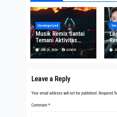
Uncategorized
Unc
Musik Remix Santai
La
Temani Aktivitas
Re
Sepanjang Hari
Pa
JUN 29, 2026
ADMIN
JU
Leave a Reply
Your email address will not be published.
Required f
Comment
*