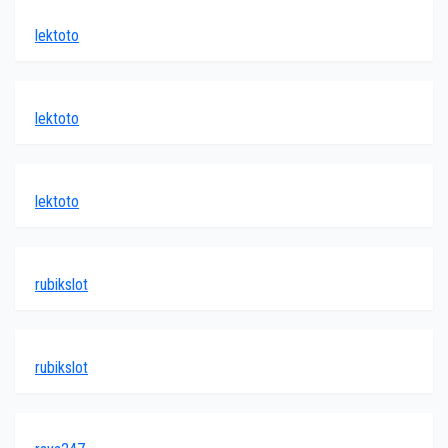
lektoto
lektoto
lektoto
rubikslot
rubikslot