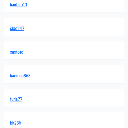
hantam11
sido247
sastoto
harimau868
furla77
bk236