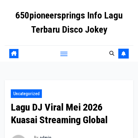
Skip
650pioneersprings Info Lagu
to
content
Terbaru Disco Jokey
Uncategorized
Lagu DJ Viral Mei 2026
Kuasai Streaming Global
By
admin