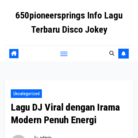
Skip
650pioneersprings Info Lagu
to
content
Terbaru Disco Jokey
Uncategorized
Lagu DJ Viral dengan Irama
Modern Penuh Energi
By
admin