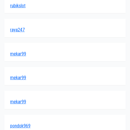
rubikslot
raya247
mekar99
mekar99
mekar99
pondok969