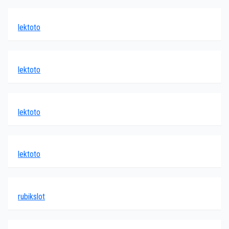
lektoto
lektoto
lektoto
lektoto
rubikslot