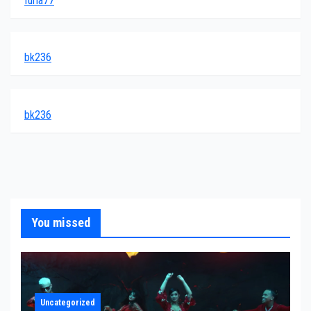
furla77
bk236
bk236
You missed
Uncategorized