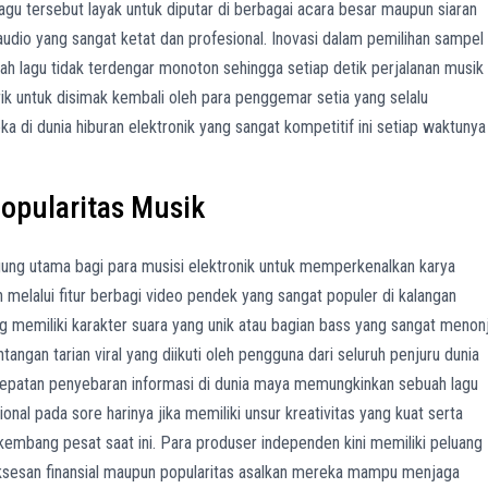
agu tersebut layak untuk diputar di berbagai acara besar maupun siaran
s audio yang sangat ketat dan profesional. Inovasi dalam pemilihan sampel
uah lagu tidak terdengar monoton sehingga setiap detik perjalanan musik
ik untuk disimak kembali oleh para penggemar setia yang selalu
ka di dunia hiburan elektronik yang sangat kompetitif ini setiap waktunya
opularitas Musik
gung utama bagi para musisi elektronik untuk memperkenalkan karya
 melalui fitur berbagi video pendek yang sangat populer di kalangan
g memiliki karakter suara yang unik atau bagian bass yang sangat menon
tangan tarian viral yang diikuti oleh pengguna dari seluruh penjuru dunia
epatan penyebaran informasi di dunia maya memungkinkan sebuah lagu
sional pada sore harinya jika memiliki unsur kreativitas yang kuat serta
mbang pesat saat ini. Para produser independen kini memiliki peluang
ksesan finansial maupun popularitas asalkan mereka mampu menjaga