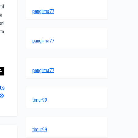
tif
panglima77
ta
oni
ta
panglima77
panglima77
ts
timur99
timur99