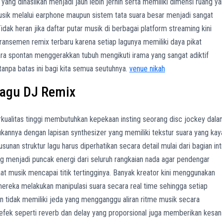
yang dihasilkan menjadi jauh lebih jernih serta memiliki dimensi ruang y
sik melalui earphone maupun sistem tata suara besar menjadi sangat
dak heran jika daftar putar musik di berbagai platform streaming kini
ransemen remix terbaru karena setiap lagunya memiliki daya pikat
 spontan menggerakkan tubuh mengikuti irama yang sangat adiktif
 tanpa batas ini bagi kita semua seutuhnya.
venue nikah
Lagu DJ Remix
kualitas tinggi membutuhkan kepekaan insting seorang disc jockey dal
annya dengan lapisan synthesizer yang memiliki tekstur suara yang kay
unan struktur lagu harus diperhatikan secara detail mulai dari bagian int
 menjadi puncak energi dari seluruh rangkaian nada agar pendengar
 musik mencapai titik tertingginya. Banyak kreator kini menggunakan
reka melakukan manipulasi suara secara real time sehingga setiap
dan tidak memiliki jeda yang mengganggu aliran ritme musik secara
 efek seperti reverb dan delay yang proporsional juga memberikan kesan