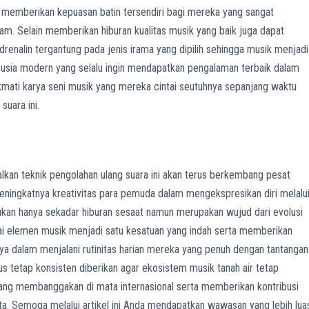
g memberikan kepuasan batin tersendiri bagi mereka yang sangat
m. Selain memberikan hiburan kualitas musik yang baik juga dapat
drenalin tergantung pada jenis irama yang dipilih sehingga musik menjadi
anusia modern yang selalu ingin mendapatkan pengalaman terbaik dalam
mati karya seni musik yang mereka cintai seutuhnya sepanjang waktu
suara ini.
lkan teknik pengolahan ulang suara ini akan terus berkembang pesat
meningkatnya kreativitas para pemuda dalam mengekspresikan diri melalu
kan hanya sekadar hiburan sesaat namun merupakan wujud dari evolusi
 elemen musik menjadi satu kesatuan yang indah serta memberikan
a dalam menjalani rutinitas harian mereka yang penuh dengan tantangan
us tetap konsisten diberikan agar ekosistem musik tanah air tetap
ang membanggakan di mata internasional serta memberikan kontribusi
kita. Semoga melalui artikel ini Anda mendapatkan wawasan yang lebih lua