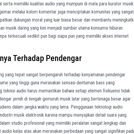
l serta memiliki kualitas audio yang mumpuni di mata para kurator musik
penggemar melalui kolom komentar juga menciptakan komunitas yang sangat
ndapatkan dukungan moral yang luar biasa besar dan membantu meningkat
nan musik daring yang kini menjadi sumber utama konsumsi hiburan
npa terkecuali sedikit pun bagi siapa pun yang memiliki akses internet
knya Terhadap Pendengar
ering yang tepat sangat berpengaruh terhadap kenyamanan pendengar
lume yang tinggi guna merasakan sensasi dentuman bass yang
g teknisi audio harus memastikan bahwa setiap elemen frekuensi tidak
rdengar jernih di tengah gemuruh musik latar yang bertenaga besar agar
udiens dalam jangka waktu yang lama. Penggunaan teknologi audio
 industri musik elektronik karena mampu menyajikan detail suara yang
dalam studio profesional yang memiliki peralatan sangat lengkap dan
audio kelas atas akan merasakan perbedaan yang sangat signifikan pad