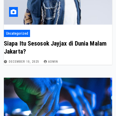
Uncategorized
Siapa Itu Sesosok Jayjax di Dunia Malam
Jakarta?
DECEMBER 10, 2025
ADMIN