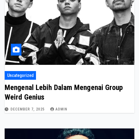
Uncategorized
Mengenal Lebih Dalam Mengenai Group
Weird Genius
DECEMBER 7, 2025
ADMIN