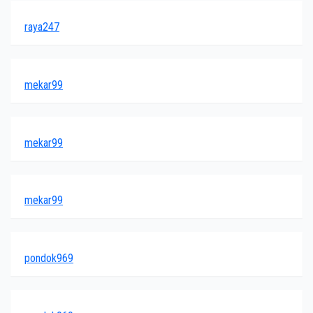
raya247
mekar99
mekar99
mekar99
pondok969