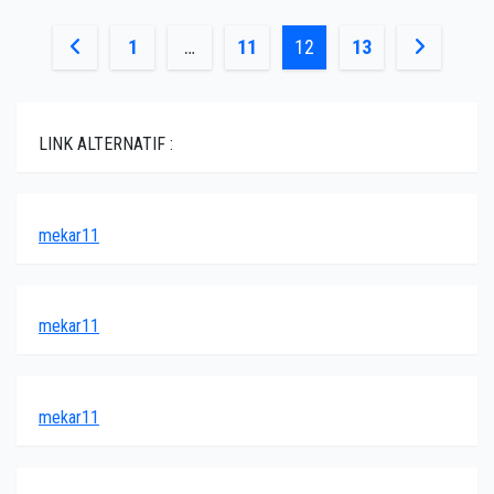
Posts
1
…
11
12
13
pagination
LINK ALTERNATIF :
mekar11
mekar11
mekar11