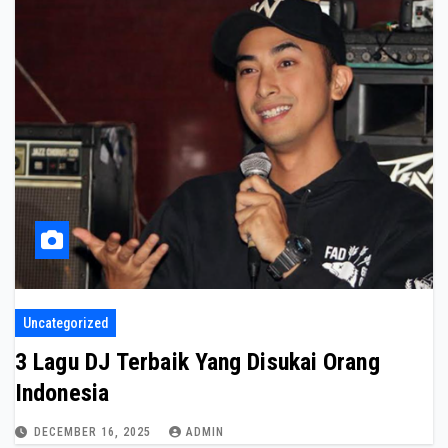
Uncategorized
3 Lagu DJ Terbaik Yang Disukai Orang
Indonesia
DECEMBER 16, 2025
ADMIN