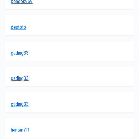
pondok969
destoto
gading33
gading33
gading33
hantam11