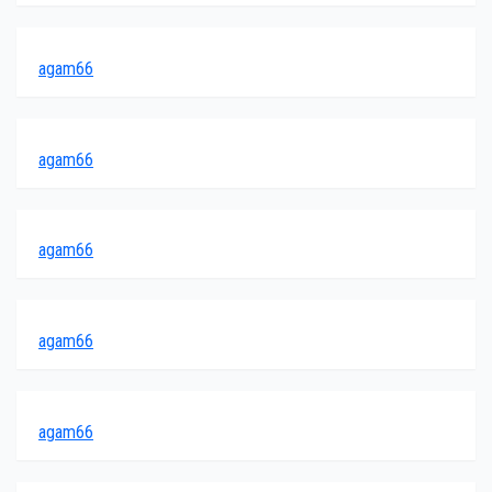
agam66
agam66
agam66
agam66
agam66