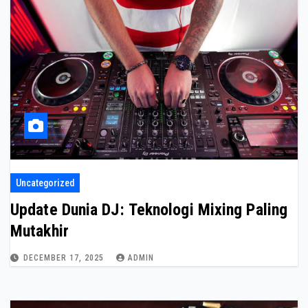
Uncategorized
Update Dunia DJ: Teknologi Mixing Paling
Mutakhir
DECEMBER 17, 2025
ADMIN